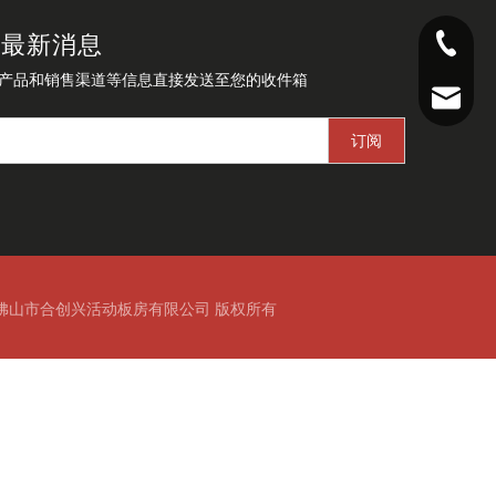
的最新消息
139299
产品和销售渠道等信息直接发送至您的收件箱
186665
ccp8@cc
订阅
佛山市合创兴活动板房有限公司 版权所有